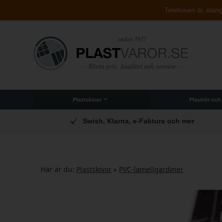
Telefonen är stängd
Plastskivor
Plaströr och
Originalet PLEXIGLAS®-plastskivor
Polykarbonat (brottsäker)
Arbetsplattor till industri
Akryllådor och indredning
t
Swish, Klarna, e-Faktura och mer
Här är du:
Plastskivor
»
PVC-lamellgardiner