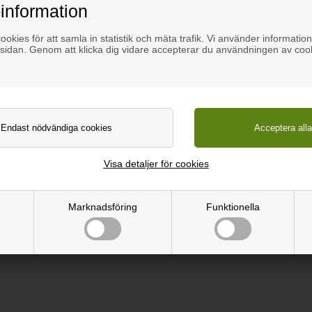
information
iner 984mm (Var vänlig och ange önskad längd i anteckningsfältet d
okies för att samla in statistik och mäta trafik. Vi använder information
sidan. Genom att klicka dig vidare accepterar du användningen av coo
tmärkta funktioner:
rum
Visa detaljer för cookies
 m.m.
mm, med 16,5cm avstånd från center till center. Skenan är vinkl
Marknadsföring
Funktionella