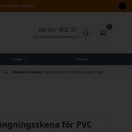
eranstid än vanligt.
08-507 802 37
kundservice@plastvaror.se
Corian
Tillbehör
Snabb leverans
Vi packar och skickar varje dag
ngningsskena för PVC