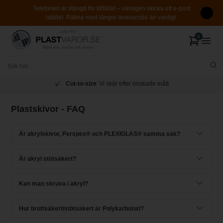
Telefonen är stängd för tillfället – vänligen skicka ett e-post
istället. Räkna med längre leveranstid än vanligt.
Cut-to-size
Vi skär efter önskade mått
Plastskivor - FAQ
Är akrylskivor, Perspex® och PLEXIGLAS® samma sak?
Är akryl stötsäkert?
Kan man skruva i akryl?
Hur brottsäkert/stötsäkert är Polykarbonat?