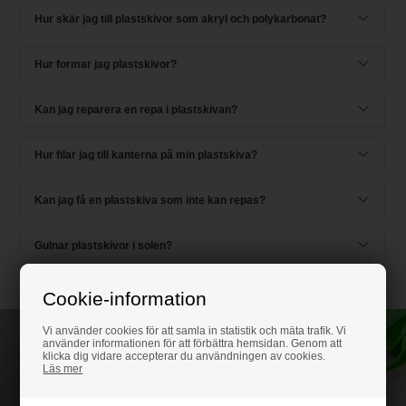
Hur skär jag till plastskivor som akryl och polykarbonat?
Hur formar jag plastskivor?
Kan jag reparera en repa i plastskivan?
Hur filar jag till kanterna på min plastskiva?
Kan jag få en plastskiva som inte kan repas?
Gulnar plastskivor i solen?
Cookie-information
Vi använder cookies för att samla in statistik och mäta trafik. Vi
använder informationen för att förbättra hemsidan. Genom att
Ring för rådgivning
klicka dig vidare accepterar du användningen av cookies.
08-507 802 37
Läs mer