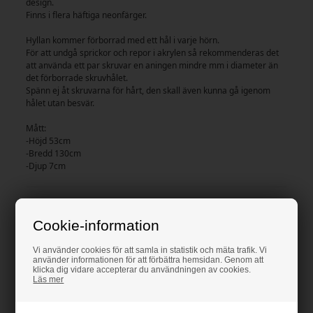
design.
Finns i flera häftiga neonfärger.
Hyllan kommer förborrad med ett hål i varje hörn.
För att undgå sprickor och repor i akrylen så rekommenderas det
att använda ett par skruvar en aningen mindre mm i diameter än
det förborrade skruvhålet.
Spänn ej åt skruvarna för hårt, den skall även kunna gå igenom
hålet utan besvär.
Mått:
-Höjd 53cm
-Bredd 130cm
-Djup 7cm
Tillhörande produkter
Cookie-information
Vi använder cookies för att samla in statistik och mäta trafik. Vi
använder informationen för att förbättra hemsidan. Genom att
klicka dig vidare accepterar du användningen av cookies.
Läs mer