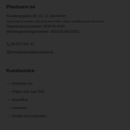
Plastvaror.se
Klarabegsgatan 29, 111 21 Stockholm
(Varor kan ej hämtes; det finns inte heller någon utställning på adressen)
Organisationsnummer: 502078-4293
Momsregistreringsnummer: SE502078429301
08-507 802 37
kundservice@plastvaror.se
Kundservice
Kontakta oss
Frågor och svar FAQ
Köpvillkor
Leverans
Guider och inspiration