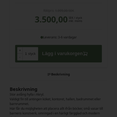
Riktpris
1.999,00 SEK
3.500,00
SEK
/ styck
inkl. moms
Leverans: 3-6 vardagar
+
+
Lägg i varukorgen
styck
-
-
Beskrivning
Beskrivning
Stor avlång hylla i Akryl.
Väldigt fin till antingen köket, kontoret, hallen, badrummet eller
barnrummet.
Här får du möjligheten att placera allt ifrån böcker, små vasar till
barnens konstverk, omringad i en härligt färgglad och modern