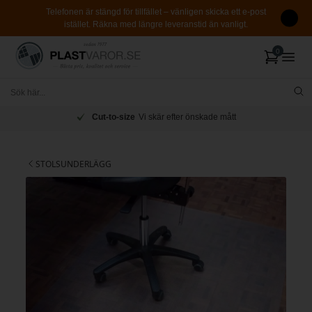
Telefonen är stängd för tillfället – vänligen skicka ett e-post
istället. Räkna med längre leveranstid än vanligt.
Cut-to-size
Vi skär efter önskade mått
STOLSUNDERLÄGG