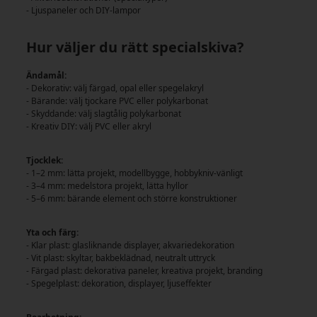
- Ljuspaneler och DIY-lampor
Hur väljer du rätt specialskiva?
Ändamål:
- Dekorativ: välj färgad, opal eller spegelakryl
- Bärande: välj tjockare PVC eller polykarbonat
- Skyddande: välj slagtålig polykarbonat
- Kreativ DIY: välj PVC eller akryl
Tjocklek:
- 1–2 mm: lätta projekt, modellbygge, hobbykniv-vänligt
- 3–4 mm: medelstora projekt, lätta hyllor
- 5–6 mm: bärande element och större konstruktioner
Yta och färg:
- Klar plast: glasliknande displayer, akvariedekoration
- Vit plast: skyltar, bakbeklädnad, neutralt uttryck
- Färgad plast: dekorativa paneler, kreativa projekt, branding
- Spegelplast: dekoration, displayer, ljuseffekter