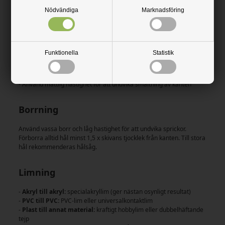
Specialskivor är lätta att bearbeta och kräver minimalt med
Nödvändiga
Marknadsföring
specialverktyg.
Skärning
Funktionella
Statistik
- Tunna skivor (1–3 mm): hobbykniv och linjal – rista flera gånger
och bryt
- Tjockare skivor (4–6 mm): fintandad såg eller sticksåg
- Använd måttlig hastighet för att undvika smältning av kanten
Borrning
Använd vassa borr och låg hastighet för att undvika sprickor.
Förborra alltid hål minst 1,5 x skivans tjocklek från kanten. Till stora
hål rekommenderas hålsåg.
Limning
-
Akryl till akryl:
specialakryllim (ger nästan osynligt resultat)
-
PVC till PVC:
PVC-lim eller universalkontaktlim
-
Plast till annat material:
kraftigt hobbylim eller dubbelhäftande
tejp