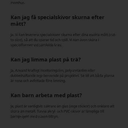
inomhus.
Kan jag få specialskivor skurna efter
mått?
Ja. Vi kan leverera specialskivor skurna efter dina exakta mått (cut-
to-size), så att du sparar tid och spill. Vi kan även skära i
specialformer vid särskilda krav.
Kan jag limma plast på trä?
Ja. Använd kraftigt monteringslim, polyuretanlim eller
dubbelhäftande tejp beroende på projektet. Se till att båda ytorna
är rena och avfettade före limning.
Kan barn arbeta med plast?
Ja, plast är vanligtvis säkrare än glas (inga stickor) och enklare att
skära än metall. Tunna akryl- och PVC-skivor är lämpliga till
barnprojekt med vuxen-tillsyn.