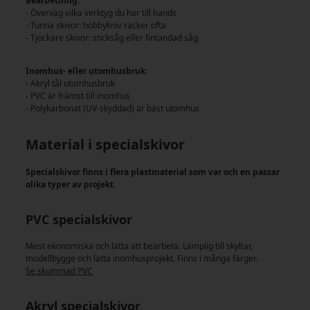
Bearbetning:
- Överväg vilka verktyg du har till hands
- Tunna skivor: hobbykniv räcker ofta
- Tjockare skivor: sticksåg eller fintandad såg
Inomhus- eller utomhusbruk:
- Akryl tål utomhusbruk
- PVC är främst till inomhus
- Polykarbonat (UV-skyddad) är bäst utomhus
Material i specialskivor
Specialskivor finns i flera plastmaterial som var och en passar
olika typer av projekt.
PVC specialskivor
Mest ekonomiska och lätta att bearbeta. Lämplig till skyltar,
modellbygge och lätta inomhusprojekt. Finns i många färger.
Se skummad PVC
Akryl specialskivor