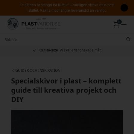
Telefonen är stängd för tillfället – vänligen skicka ett e-post
istället. Räkna med längre leveranstid än vanligt.
Cut-to-size
Vi skär efter önskade mått
GUIDER OCH INSPIRATION
Specialskivor i plast – komplett
guide till kreativa projekt och
DIY