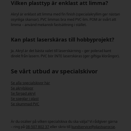
Vilken plasttyp är enklast att limma?
Akryl är enklast att limma med fin finish (specialakryllim ger nästan
osynliga skarvar). PVC limmas bra med PVC-lim. POM är svårt att
limma – använd mekanisk fastsättning i stället.
Kan plast laserskäras till hobbyprojekt?
Ja. Akryl är det bästa valet till laserskärning – ger polerad kant
direkt från lasern. PVC bör INTE laserskäras (ger giftiga klorångor).
Se vårt utbud av specialskivor
Se alla specialskivor här
Se akrylskivor
Se färgad akryl
Se speglar i plast
Se skummad PVC
Är du osäker på vilken specialskiva du ska välja? Vi rådgiver gärna
– ring på
08-507 802 37
eller skriv till
kundservice@plastvaror.se
.