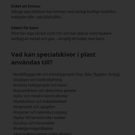
Enkel att limma:
Många specialskivor kan limmas med vanligt kraftigt modellim,
hobbylim eller specialakryllim.
Säkert för barn:
Plast har inga stickor (som trä) och kan skäras med mjukare
verktyg än metall och glas – lämplig till hobby med barn.
Vad kan specialskivor i plast
användas till?
- Modellbyggande och miniatyrprojekt (hus, bilar, flygplan, fartyg)
- Displayer och butiksskyltning
- Kreativa hobbyprojekt och konst
- Rumsavdelare och dekorativa paneler
- Hyllor och mindre konstruktioner
- Skyddsskivor och bakbeklädnad
- Skolprojekt och uppgifter
- Kostymer och rekvisita (cosplay)
- Skyltar till hemmet eller butiker
- Dockhus och minimöbler
- Modelljärnvägstillbehör
- Akvariedekorationer (specialtyper)