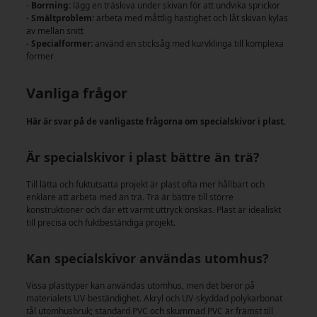
-
Borrning:
lägg en träskiva under skivan för att undvika sprickor
-
Smältproblem:
arbeta med måttlig hastighet och låt skivan kylas
av mellan snitt
-
Specialformer:
använd en sticksåg med kurvklinga till komplexa
former
Vanliga frågor
Här är svar på de vanligaste frågorna om specialskivor i plast.
Är specialskivor i plast bättre än trä?
Till lätta och fuktutsatta projekt är plast ofta mer hållbart och
enklare att arbeta med än trä. Trä är bättre till större
konstruktioner och där ett varmt uttryck önskas. Plast är idealiskt
till precisa och fuktbeständiga projekt.
Kan specialskivor användas utomhus?
Vissa plasttyper kan användas utomhus, men det beror på
materialets UV-beständighet. Akryl och UV-skyddad polykarbonat
tål utomhusbruk; standard PVC och skummad PVC är främst till