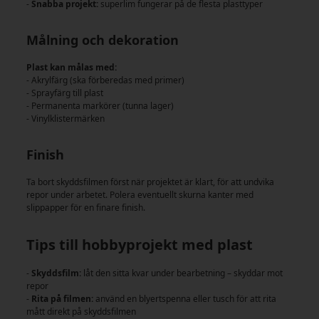
-
Snabba projekt:
superlim fungerar på de flesta plasttyper
Målning och dekoration
Plast kan målas med:
- Akrylfärg (ska förberedas med primer)
- Sprayfärg till plast
- Permanenta markörer (tunna lager)
- Vinylklistermärken
Finish
Ta bort skyddsfilmen först när projektet är klart, för att undvika
repor under arbetet. Polera eventuellt skurna kanter med
slippapper för en finare finish.
Tips till hobbyprojekt med plast
-
Skyddsfilm:
låt den sitta kvar under bearbetning – skyddar mot
repor
-
Rita på filmen:
använd en blyertspenna eller tusch för att rita
mått direkt på skyddsfilmen