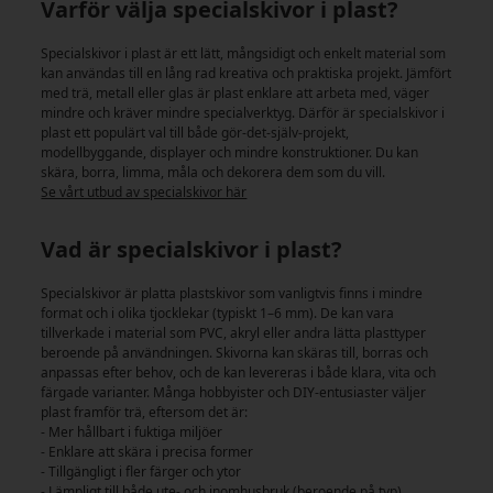
Varför välja specialskivor i plast?
Specialskivor i plast är ett lätt, mångsidigt och enkelt material som
kan användas till en lång rad kreativa och praktiska projekt. Jämfört
med trä, metall eller glas är plast enklare att arbeta med, väger
mindre och kräver mindre specialverktyg. Därför är specialskivor i
plast ett populärt val till både gör-det-själv-projekt,
modellbyggande, displayer och mindre konstruktioner. Du kan
skära, borra, limma, måla och dekorera dem som du vill.
Se vårt utbud av specialskivor här
Vad är specialskivor i plast?
Specialskivor är platta plastskivor som vanligtvis finns i mindre
format och i olika tjocklekar (typiskt 1–6 mm). De kan vara
tillverkade i material som PVC, akryl eller andra lätta plasttyper
beroende på användningen. Skivorna kan skäras till, borras och
anpassas efter behov, och de kan levereras i både klara, vita och
färgade varianter. Många hobbyister och DIY-entusiaster väljer
plast framför trä, eftersom det är:
- Mer hållbart i fuktiga miljöer
- Enklare att skära i precisa former
- Tillgängligt i fler färger och ytor
- Lämpligt till både ute- och inomhusbruk (beroende på typ)