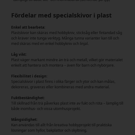
Fördelar med specialskivor i plast
Enkel att bearbeta:
Plastskivor kan skäras med hobbykniv, sticksåg eller fintandad såg
och kräver inte tunga verktyg. Många tunna varianter kan till och
med skäras med en enkel hobbykniv och linjal.
Låg vikt:
Plast väger markant mindre än trä och metall, vilket gör materialet
enkelt att hantera och montera – även för barn och nybörjare.
Flexibilitet i design:
Specialskivor i plast finns i olika färger och ytor och kan målas,
dekoreras, graveras eller kombineras med andra material.
Fuktbeständighet:
Till skillnad från trä påverkas plast inte av fukt och röta – lämplig till
både inomhus- och vissa utomhusprojekt.
Mångsidighet:
Kan användas till allt från kreativa hobbyprojekt till praktiska
lösningar som hyllor, bakplattor och skyltning.