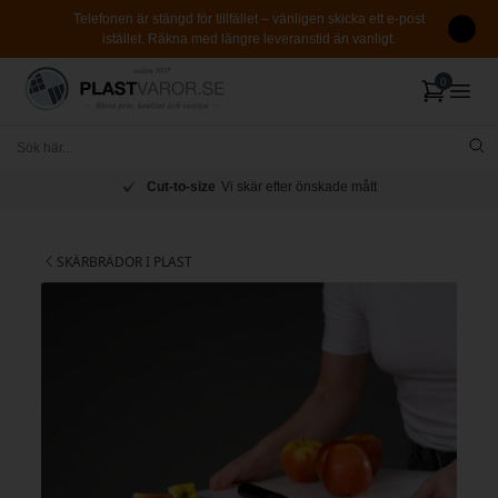
Telefonen är stängd för tillfället – vänligen skicka ett e-post
istället. Räkna med längre leveranstid än vanligt.
Cut-to-size
Vi skär efter önskade mått
SKÄRBRÄDOR I PLAST