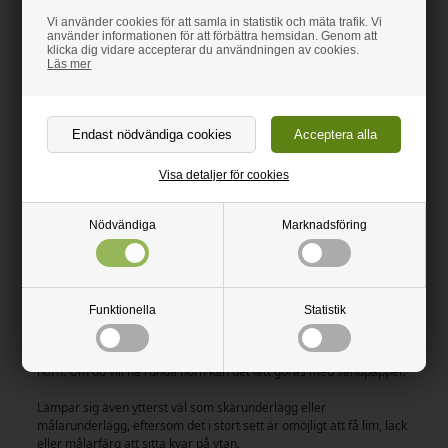
Vi använder cookies för att samla in statistik och mäta trafik. Vi
använder informationen för att förbättra hemsidan. Genom att
Beskrivning
klicka dig vidare accepterar du användningen av cookies.
Läs mer
Beskrivning
Känd skärbräda i hård plast
Livsmedelsgodkänd
Visa detaljer för cookies
Kan även användas som skärunderlägg
Nödvändiga
Marknadsföring
Non-stick yta
Få en skärbräda i just det mått du helst vill ha. Flera tjocklekar att
välja bland.
Funktionella
Statistik
Få en riktig slaktarskärbräda upp till 10cm tjock.
Alla skärbrädor levereras kapade med cirkelsåg och med raka
hörn. Om du vill ha runda hörn kan det lätt göras med sandpapper.
Lämpar sig även ytterst väl som skärunderlägg eller
målarunderlägg, eftersom det i stort sett är omöjligt att få lim, lack
eller målarfärg att sitta kvar på ytan.