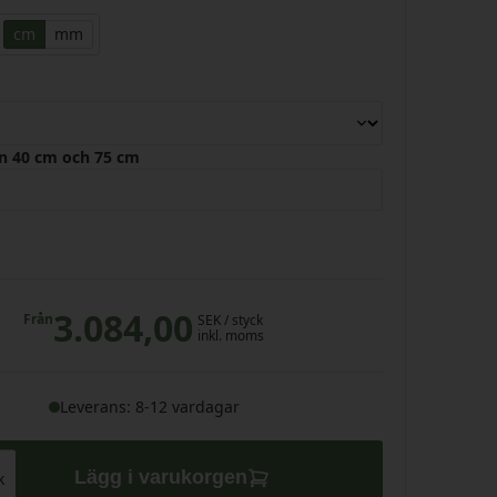
cm
mm
n 40 cm och 75 cm
3.084,00
Från
SEK
/ styck
inkl. moms
Leverans: 8-12 vardagar
Lägg i varukorgen
k