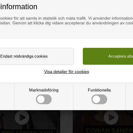
risk slipmaskin. Tänk på att runda kanterna efteråt då de annars ka
information
ilikon istället.
okies för att samla in statistik och mäta trafik. Vi använder information
sidan. Genom att klicka dig vidare accepterar du användningen av coo
en med ljummet vatten och använd vid behov ett universellt rengö
Visa detaljer för cookies
Marknadsföring
Funktionella