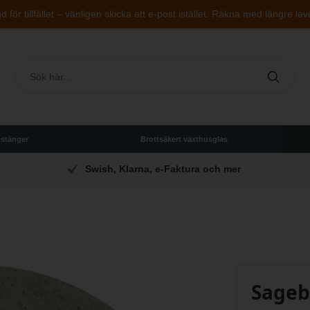
 för tillfället – vänligen skicka ett e-post istället. Räkna med längre lev
 stänger
Brottsäkert växthusglas
Kontakta oss
08-507 802 37
Sageb