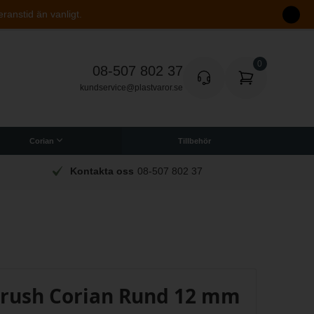
eranstid än vanligt.
08-507 802 37
kundservice@plastvaror.se
Corian
Tillbehör
Snabb leverans
Vi packar och skickar varje dag
rush Corian Rund 12 mm