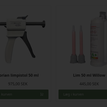
orian limpistol 50 ml
Lim 50 ml Willow
975,00 SEK
445,00 SEK
i kurven
Læg i kurven