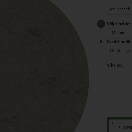
Mål anges i:
Välj tjocklek
Bredd mella
Vikt
kg.
+
+
styc
-
-