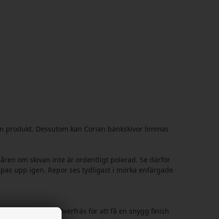
 fin produkt. Dessutom kan Corian bänkskivor limmas
påren om skivan inte är ordentligt polerad. Se därför
lipas upp igen. Repor ses tydligast i mörka enfärgade
r att använda en överfräs för att få en snygg finish