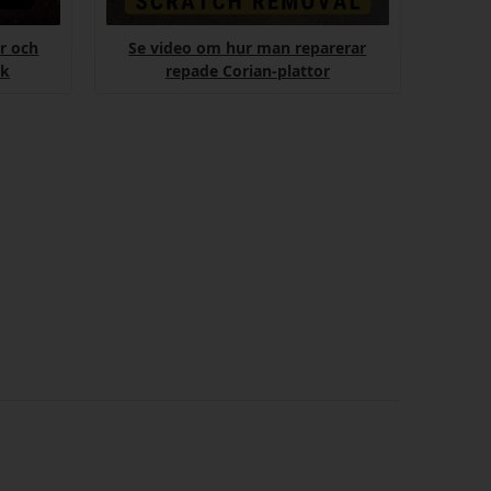
r och
Se video om hur man reparerar
ik
repade Corian-plattor