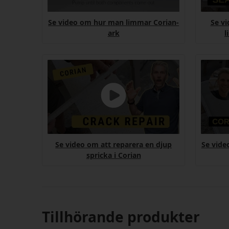
Se video om hur man limmar Corian-
Se v
ark
l
Se video om att reparera en djup
Se vide
spricka i Corian
Tillhörande produkter