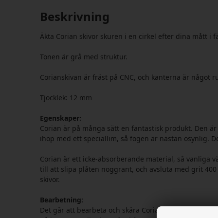
Beskrivning
Äkta Corian skivor skuren i en cirkel efter dina mått i
Tonen är grå med struktur.
Corianskivan är fräst på CNC, och kanterna är något ru
Tjocklek: 12 mm
Egenskaper:
Corian är på många sätt en fantastisk produkt. Den är
ihop med ett speciallim, så fogen är nästan osynlig. De
Corian är ett icke-absorberande material, så vanliga vä
till att slipa plåten noggrant, och avsluta med grit 4
skivor.
Bearbetning:
Det går att bearbeta och skära Corian skivor själv. An