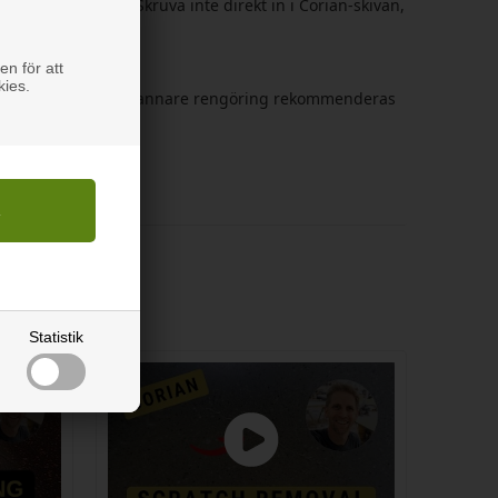
n vara ömtåliga. Skruva inte direkt in i Corian-skivan,
en för att
kies.
ringsmedel. För noggrannare rengöring rekommenderas
Statistik