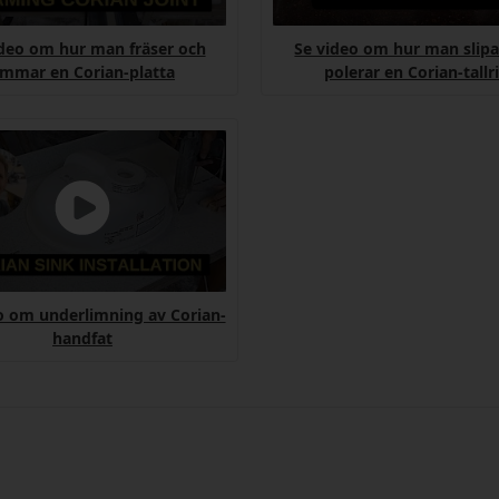
ideo om hur man fräser och
Se video om hur man slipa
immar en Corian-platta
polerar en Corian-tallr
o om underlimning av Corian-
handfat