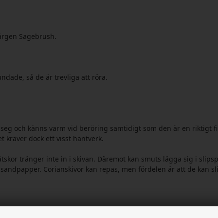
 färgen Sagebrush.
ndade, så de är trevliga att röra.
 seg och känns varm vid beröring samtidigt som den är en riktigt
t kräver dock ett visst hantverk.
tskor tränger inte in i skivan. Däremot kan smuts lägga sig i slips
00 sandpapper. Corianskivor kan repas, men fördelen är att de kan s
vänd fint tandade knivblad och hårdmetall verktyg. Vi rekommendera