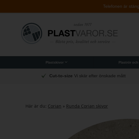
Telefonen är stängd
Plastskivor
Plaströr och
Originalet PLEXIGLAS®-plastskivor
Polykarbonat (brottsäker)
Arbetsplattor till industri
Akryllådor och indredning
ått
Swish, Klarna, e-Faktura och mer
Här är du:
Corian
»
Runda Corian skivor