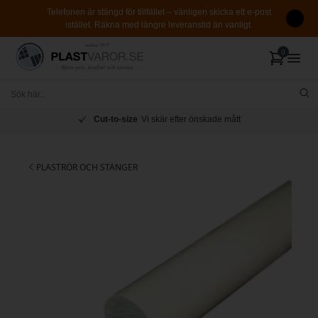
Telefonen är stängd för tillfället – vänligen skicka ett e-post
istället. Räkna med längre leveranstid än vanligt.
Cut-to-size
Vi skär efter önskade mått
PLASTRÖR OCH STÄNGER