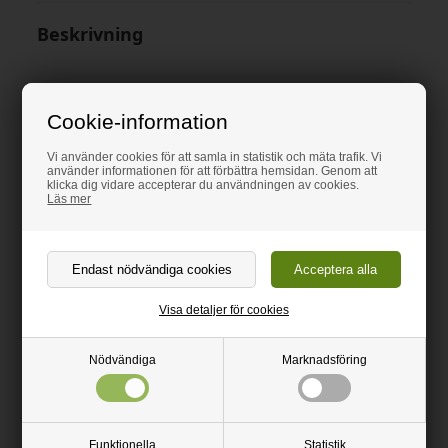
Beskrivning
Vi beskär efter önskemål!
Undantag: Ø 10 mm
Cookie-information
stång.
Skriv in dina önskade längder i beräknaren ovan, notera att du
Vi använder cookies för att samla in statistik och mäta trafik. Vi
använder informationen för att förbättra hemsidan. Genom att
mister 5mm per snitt p.g.a. sågsnittet.
klicka dig vidare accepterar du användningen av cookies.
Läs mer
Massiv stång, naturlig färg
Godkänt av livsmedelsverket
Splittras inte som glas
Visa detaljer för cookies
Hög kemikalieresistens
Lätt att såga i med fintandad cirkelsåg, sticksåg eller handsåg
Nödvändiga
Marknadsföring
Mycket väderbeständig, kan användas utomhus
Mycket slitstark
Funktionella
Statistik