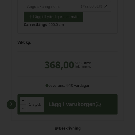
(+92.00 SEK)
Lägg till ytterligare ett mått
Ca. restlängd
200.0 cm
Vikt
kg.
368,00
SEK
/ styck
inkl. moms
Leverans: 4-10 vardagar
+
+
Lägg i varukorgen
styck
-
-
Beskrivning