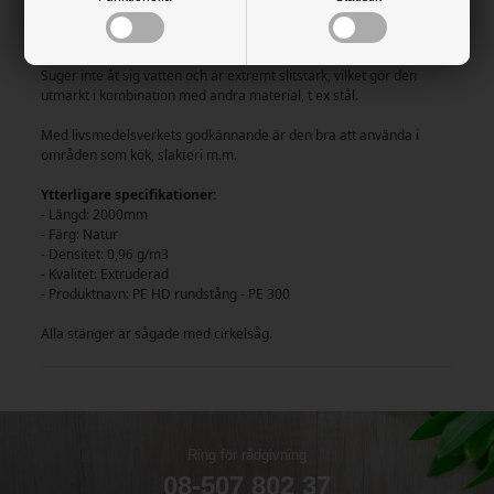
En massiv rundstång med en lätt slipad yta. Kan användas både
indom- och utomhus.
Suger inte åt sig vatten och är extremt slitstark, vilket gör den
utmärkt i kombination med andra material, t ex stål.
Med livsmedelsverkets godkännande är den bra att använda i
områden som kök, slakteri m.m.
Ytterligare specifikationer:
- Längd: 2000mm
- Färg: Natur
- Densitet: 0,96 g/m3
- Kvalitet: Extruderad
- Produktnavn: PE HD rundstång - PE 300
Alla stänger är sågade med cirkelsåg.
Ring för rådgivning
08-507 802 37