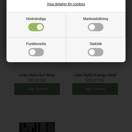
Visa detaljer för cookies
Læg i kurven
Læg i kurven
Nödvändiga
Marknadsföring
Funktionella
Statistik
Liten Hylla Gul Akryl
Liten Hylla Orange Akryl
930,00 SEK
500,00 SEK
Læg i kurven
Læg i kurven