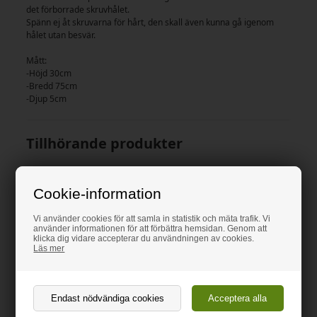
det förborrade skruvhålet.
Spänn ej åt skruvarna för hårt, den skall även kunna gå igenom
hålet utan besvär.
Mått:
-Höjd 30cm
-Bredd 75cm
-Djup 5cm
Tillhörande produkter
Cookie-information
Vi använder cookies för att samla in statistik och mäta trafik. Vi
använder informationen för att förbättra hemsidan. Genom att
klicka dig vidare accepterar du användningen av cookies.
Läs mer
Liten Hylla Blå Akryl
Liten Hylla Grön Akryl
500,00 SEK
930,00 SEK