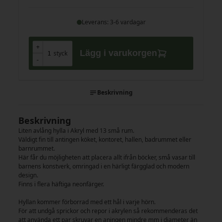
Leverans: 3-6 vardagar
+
+
Lägg i varukorgen
styck
-
-
Beskrivning
Beskrivning
Liten avlång hylla i Akryl med 13 små rum.
Väldigt fin till antingen köket, kontoret, hallen, badrummet eller
barnrummet.
Här får du möjligheten att placera allt ifrån böcker, små vasar till
barnens konstverk, omringad i en härligt färgglad och modern
design.
Finns i flera häftiga neonfärger.
Hyllan kommer förborrad med ett hål i varje hörn.
För att undgå sprickor och repor i akrylen så rekommenderas det
att använda ett par skruvar en aningen mindre mm i diameter än