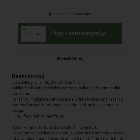
Leverans: 3-6 vardagar
+
+
Lägg i varukorgen
styck
-
-
Beskrivning
Beskrivning
Liten avlång hylla i Akryl med 13 små rum.
Väldigt fin till antingen köket, kontoret, hallen, badrummet eller
barnrummet.
Här får du möjligheten att placera allt ifrån böcker, små vasar till
barnens konstverk, omringad i en härligt färgglad och modern
design.
Finns i flera häftiga neonfärger.
Hyllan kommer förborrad med ett hål i varje hörn.
För att undgå sprickor och repor i akrylen så rekommenderas det
att använda ett par skruvar en aningen mindre mm i diameter än