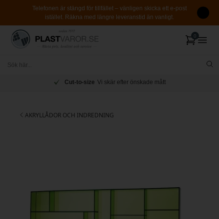
Telefonen är stängd för tillfället – vänligen skicka ett e-post
istället. Räkna med längre leveranstid än vanligt.
Cut-to-size
Vi skär efter önskade mått
AKRYLLÅDOR OCH INDREDNING