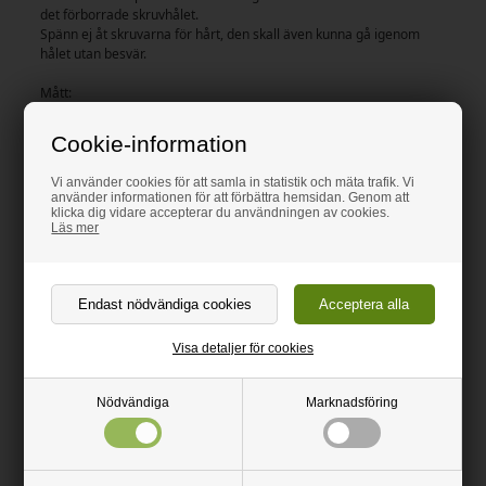
det förborrade skruvhålet.
Spänn ej åt skruvarna för hårt, den skall även kunna gå igenom
hålet utan besvär.
Mått:
-Höjd 30cm
-Bredd 75cm
Cookie-information
-Djup 5cm
Vi använder cookies för att samla in statistik och mäta trafik. Vi
använder informationen för att förbättra hemsidan. Genom att
klicka dig vidare accepterar du användningen av cookies.
Tillhörande produkter
Läs mer
Visa detaljer för cookies
Nödvändiga
Marknadsföring
Liten Hylla Blå Akryl
Liten Hylla Gul Akryl
500,00 SEK
930,00 SEK