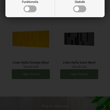
Funktionella
Statistik
Læg i kurven
Læg i kurven
Liten Hylla Orange Akryl
Liten Hylla Svart Akryl
500,00 SEK
930,00 SEK
Læg i kurven
Læg i kurven
Ring för rådgivning