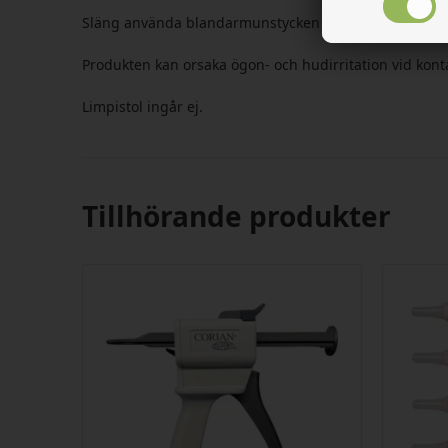
Släng använda blandarmunstycken och öppnat lim, ef
Produkten kan orsaka ögon- och hudirritation vid ko
Limpistol ingår ej.
Tillhörande produkter