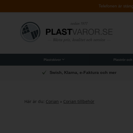
Telefonen är stängd
Plastskivor
Plaströr och
Originalet PLEXIGLAS®-plastskivor
Polykarbonat (brottsäker)
Arbetsplattor till industri
Akryllådor och indredning
t
Swish, Klarna, e-Faktura och mer
Här är du:
Corian
»
Corian tillbehör