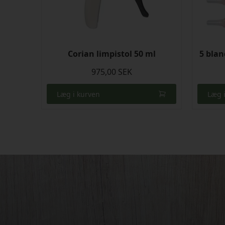
Corian limpistol 50 ml
5 bla
975,00 SEK
Læg i kurven
Læg 