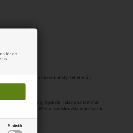
en för att
kies.
rskottet och montera mixermunstycket efteråt.
mning (max. 10 min), tryck de 2 skivorna tätt mot
är helt hårt, efter ca. 60 min kan skruvklämmorna kan
Statistik