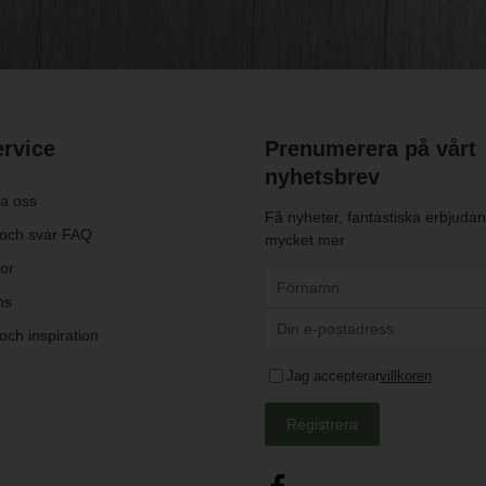
rvice
Prenumerera på vårt
nyhetsbrev
a oss
Få nyheter, fantastiska erbjuda
 och svar FAQ
mycket mer
kor
ns
och inspiration
Jag accepterar
villkoren
Registrera