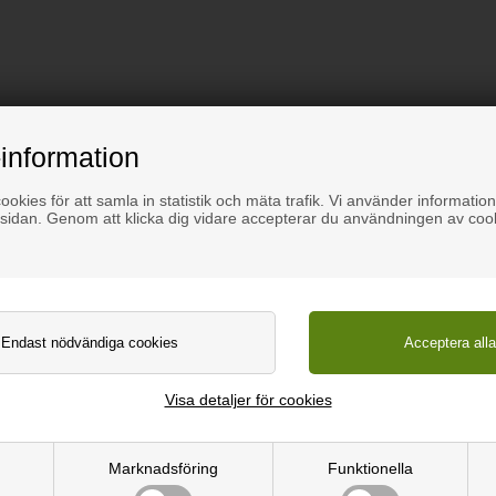
information
istoler.
okies för att samla in statistik och mäta trafik. Vi använder information
sidan. Genom att klicka dig vidare accepterar du användningen av coo
eter lim i en patron (mätt på en 12 mm platta).
t tills lim/härdare kommer ut ur båda behållarna. Torka bort öve
.
tt applicera en jämn mängd på ytan som ska limmas. Direkt efter li
Visa detaljer för cookies
 hjälp av skruvklämmor. Lim ska pressas upp från fogen. När limmet 
Marknadsföring
Funktionella
 med praktiskt taget inga synliga fogar.