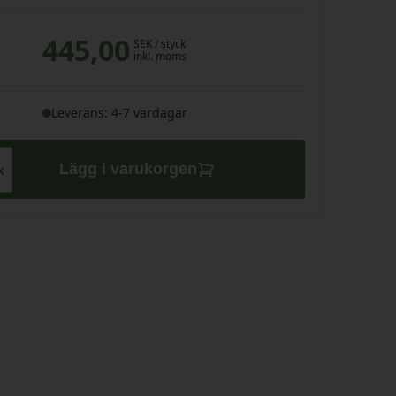
445,00
SEK
/ styck
inkl. moms
Leverans: 4-7 vardagar
Lägg i varukorgen
k