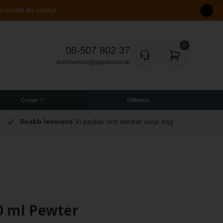
eranstid än vanligt.
08-507 802 37
kundservice@plastvaror.se
Corian
Tillbehör
Snabb leverans
Vi packar och skickar varje dag
0 ml Pewter