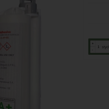
+
+
styc
-
-