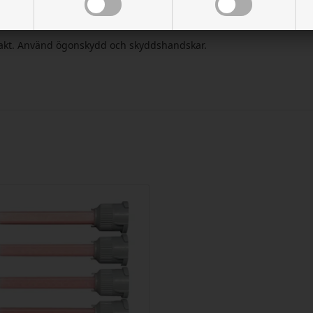
tersom de inte kan återanvändas.
ntakt. Använd ögonskydd och skyddshandskar.