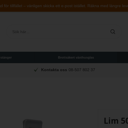
 för tillfället – vänligen skicka ett e-post istället. Räkna med längre lev
 stänger
Brottsäkert växthusglas
Kontakta oss
08-507 802 37
Lim 5