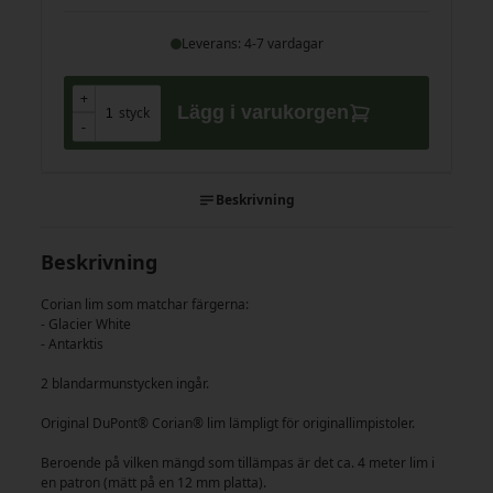
Leverans: 4-7 vardagar
+
+
Lägg i varukorgen
styck
-
-
Beskrivning
Beskrivning
Corian lim som matchar färgerna:
- Glacier White
- Antarktis
2 blandarmunstycken ingår.
Original DuPont® Corian® lim lämpligt för originallimpistoler.
Beroende på vilken mängd som tillämpas är det ca. 4 meter lim i
en patron (mätt på en 12 mm platta).