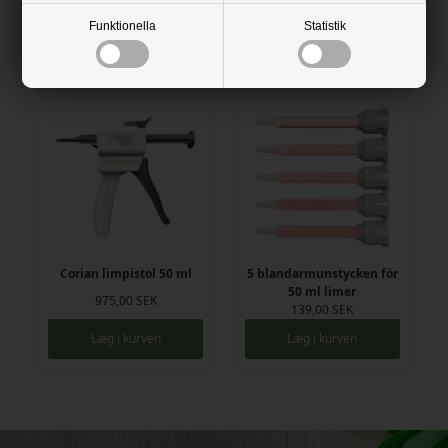
Funktionella
Statistik
Tillhörande produkter
Corian limpistol 50 ml
5 blandarmunstycken för
50 ml limer
975,00 SEK
139,00 SEK
Læg i kurven
Læg i kurven