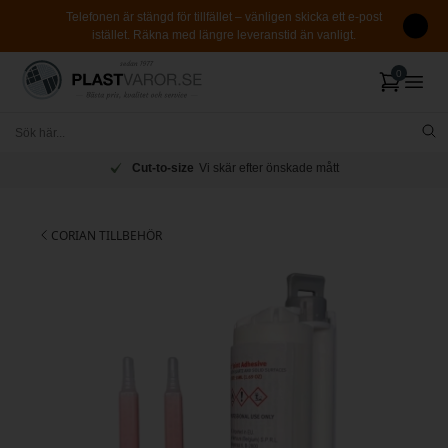
Telefonen är stängd för tillfället – vänligen skicka ett e-post
istället. Räkna med längre leveranstid än vanligt.
Cut-to-size
Vi skär efter önskade mått
CORIAN TILLBEHÖR