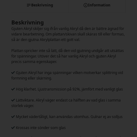
Beskrivning
Information
Beskrivning
Gjuten Akryl skiljer sig ifrån vanlig Akryl då den är bättre ägnad för
vidare bearbetning. Om plattan/skivan skall skäras till eller formas,
så är den gjutna Akrylplattan ett gott val.
Plattan spricker inte så lätt, då den vid gjutning undgår att utsättas
för spänningar. Utöver det så har vanlig Akryl och gjuten Akryl
precis samma egenskaper.
Gjuten Akryl har inga spänningar vilken motverkar splittring vid
formning eller skärning.
Hög klarhet. Ljustransmission på 92%, jämfört med vanligt glas
Lättviktare. Akryl väger endast ca hälften av vad glas i samma
storlek väger.
Mycket vädertåligt, kan användas utomhus. Gulnar ej av solljus
Krossas inte sönder som glas