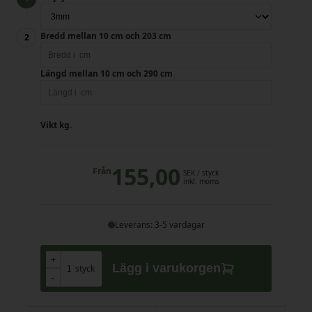
Bredd mellan 10 cm och 203 cm
Längd mellan 10 cm och 290 cm
Vikt
kg.
155,00
Från
SEK
/ styck
inkl. moms
Leverans: 3-5 vardagar
+
+
Lägg i varukorgen
styck
-
-