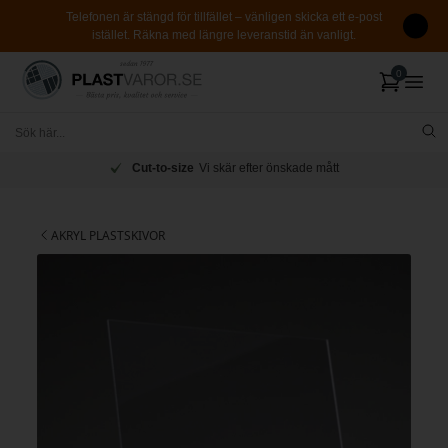
Telefonen är stängd för tillfället – vänligen skicka ett e-post
istället. Räkna med längre leveranstid än vanligt.
Cut-to-size
Vi skär efter önskade mått
AKRYL PLASTSKIVOR