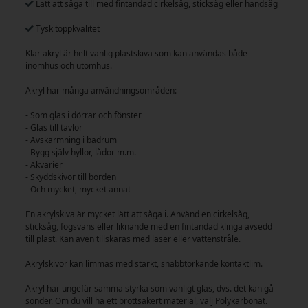
Lätt att såga till med fintandad cirkelsåg, sticksåg eller handsåg
Tysk toppkvalitet
Klar akryl är helt vanlig plastskiva som kan användas både
inomhus och utomhus.
Akryl har många användningsområden:
- Som glas i dörrar och fönster
- Glas till tavlor
- Avskärmning i badrum
- Bygg själv hyllor, lådor m.m.
- Akvarier
- Skyddskivor till borden
- Och mycket, mycket annat
En akrylskiva är mycket lätt att såga i. Använd en cirkelsåg,
sticksåg, fogsvans eller liknande med en fintandad klinga avsedd
till plast. Kan även tillskäras med laser eller vattenstråle.
Akrylskivor kan limmas med starkt, snabbtorkande kontaktlim.
Akryl har ungefär samma styrka som vanligt glas, dvs. det kan gå
sönder. Om du vill ha ett brottsäkert material, välj Polykarbonat.