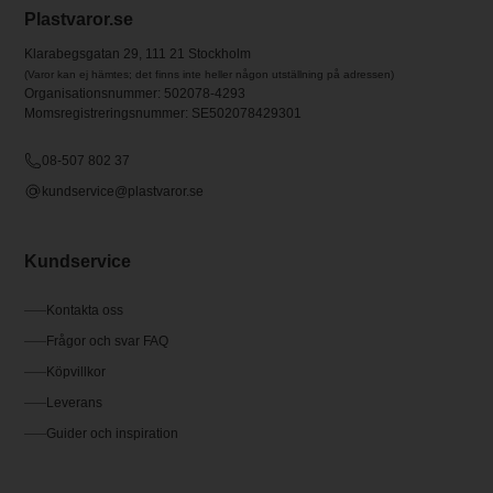
Plastvaror.se
Klarabegsgatan 29, 111 21 Stockholm
(Varor kan ej hämtes; det finns inte heller någon utställning på adressen)
Organisationsnummer: 502078-4293
Momsregistreringsnummer: SE502078429301
08-507 802 37
kundservice@plastvaror.se
Kundservice
Kontakta oss
Frågor och svar FAQ
Köpvillkor
Leverans
Guider och inspiration