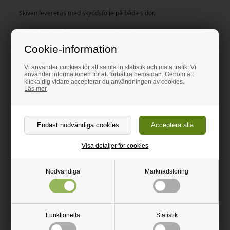
Skivan levereras med skyddsfolie på båda sidor.
Akrylskivor kan formas genom upphettning.
Cookie-information
Max. temperatur vid längrevarande bruk: 70 grader
Max temperatur vid kortvarigt bruk: 90 grader
Vi använder cookies för att samla in statistik och mäta trafik. Vi
använder informationen för att förbättra hemsidan. Genom att
Alla plastskivor är tillskurna med cirkelsåg.
klicka dig vidare accepterar du användningen av cookies.
Läs mer
Information
Videos
Visa detaljer för cookies
Nödvändiga
Marknadsföring
Funktionella
Statistik