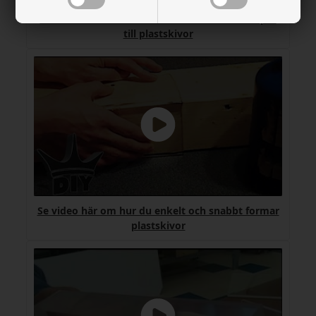
Se video här om hur du enkelt och snabbt kapar
till plastskivor
Se video här om hur du enkelt och snabbt formar
plastskivor