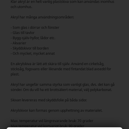
Klar akryl är en helt vanlig plastskiva som kan användas inomhus
och utomhus.
Akryl har många användningsområden:
- Som glas i dörrar och fönster
- Glas till tavlor
- Bygg-själv-hyllor, lådor etc.
- Akvarier
- Skyddskivor till borden
- Och mycket, mycket annat
En akrylskiva är lätt att skära till själv. Använd en cirkelsåg,
sticksåg, fogsvans eller liknande med fintandat blad avsedd för
plast.
Akryl har ungefär samma styrka som vanligt glas, dvs. det kan gå
sönder. Om du vill ha ett brottsäkert material, välj polykarbonat.
Skivan levereras med skyddsfolie på båda sidor.
Akrylskivor kan formas genom upphettning av materialet.
Max. temperatur vid längrevarande bruk: 70 grader
Max temperatur vid kortvarigt bruk: 90 grader