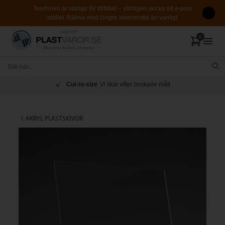
Telefonen är stängd för tillfället – vänligen skicka ett e-post
istället. Räkna med längre leveranstid än vanligt.
Cut-to-size
Vi skär efter önskade mått
AKRYL PLASTSKIVOR