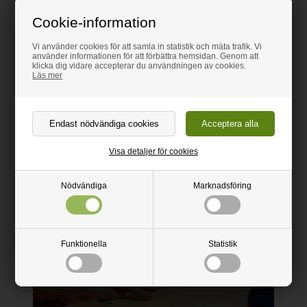
Alla plastskivor är sågade med cirkelsåg.
Cookie-information
Vi använder cookies för att samla in statistik och mäta trafik. Vi
använder informationen för att förbättra hemsidan. Genom att
Information
klicka dig vidare accepterar du användningen av cookies.
Videos
Läs mer
Visa detaljer för cookies
Nödvändiga
Marknadsföring
Se video här om hur du enkelt och snabbt kapar
Funktionella
Statistik
till plastskivor