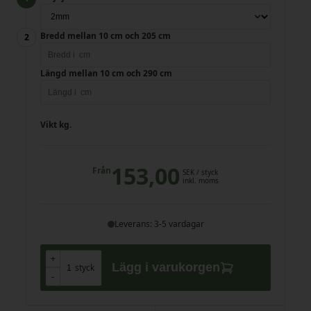
Bredd mellan 10 cm och 205 cm
Längd mellan 10 cm och 290 cm
Vikt
kg.
153,00
Från
SEK
/ styck
inkl. moms
Leverans: 3-5 vardagar
+
+
Lägg i varukorgen
styck
-
-