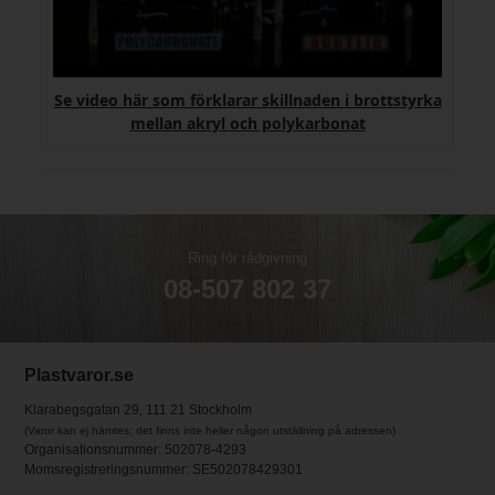
Se video här som förklarar skillnaden i brottstyrka
mellan akryl och polykarbonat
Ring för rådgivning
08-507 802 37
Plastvaror.se
Klarabegsgatan 29, 111 21 Stockholm
(Varor kan ej hämtes; det finns inte heller någon utställning på adressen)
Organisationsnummer: 502078-4293
Momsregistreringsnummer: SE502078429301