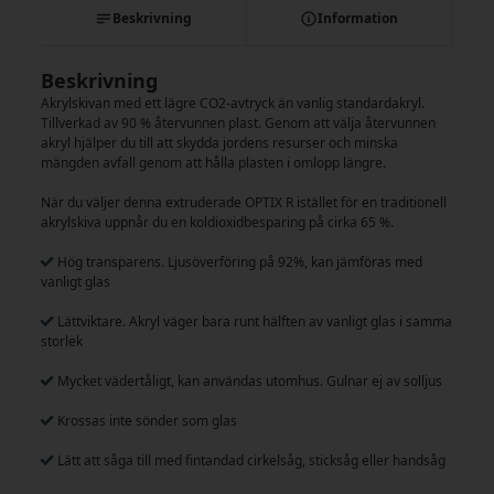
Beskrivning
Information
Beskrivning
Akrylskivan med ett lägre CO2-avtryck än vanlig standardakryl.
Tillverkad av 90 % återvunnen plast. Genom att välja återvunnen
akryl hjälper du till att skydda jordens resurser och minska
mängden avfall genom att hålla plasten i omlopp längre.
När du väljer denna extruderade OPTIX R istället för en traditionell
akrylskiva uppnår du en koldioxidbesparing på cirka 65 %.
Hög transparens. Ljusöverföring på 92%, kan jämföras med
vanligt glas
Lättviktare. Akryl väger bara runt hälften av vanligt glas i samma
storlek
Mycket vädertåligt, kan användas utomhus. Gulnar ej av solljus
Krossas inte sönder som glas
Lätt att såga till med fintandad cirkelsåg, sticksåg eller handsåg