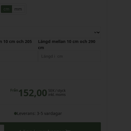
cm
mm
n 10 cm och 205
Längd mellan 10 cm och 290
cm
152,00
Från
SEK
/ styck
inkl. moms
Leverans: 3-5 vardagar