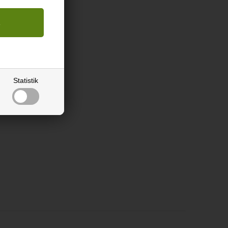
r plast.
Statistik
karbonat.