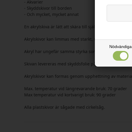
- Akvarier
- Skyddskivor till borden
- Och mycket, mycket annat
En akrylskiva är lätt att skära till själv. Använd en cir
Akrylskivor kan limmas med starkt, snabbtorkande kon
Nödvändiga
Akryl har ungefär samma styrka som vanligt glas, dvs. 
Skivan levereras med skyddsfolie på båda sidor.
Akrylskivor kan formas genom upphettning av materia
Max. temperatur vid längrevarande bruk: 70 grader
Max temperatur vid kortvarigt bruk: 90 grader
Alla plastskivor är sågade med cirkelsåg.