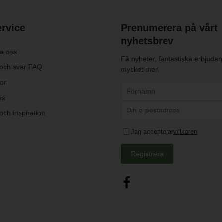
rvice
Prenumerera på vårt
nyhetsbrev
a oss
Få nyheter, fantastiska erbjuda
 och svar FAQ
mycket mer
kor
ns
och inspiration
Jag accepterar
villkoren
Registrera