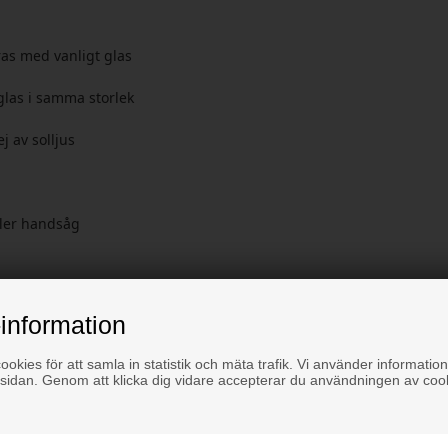
as med vanligt glas
 glas i samma storlek
 av solljus
eller handsåg
ndas inomhus och utomhus.
information
okies för att samla in statistik och mäta trafik. Vi använder information
sidan. Genom att klicka dig vidare accepterar du användningen av coo