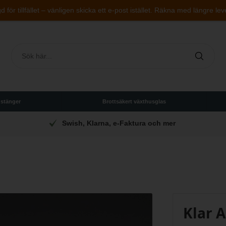
 för tillfället – vänligen skicka ett e-post istället. Räkna med längre lev
 stänger
Brottsäkert växthusglas
Swish, Klarna, e-Faktura och mer
Klar A