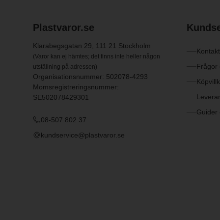
Plastvaror.se
Kundse
Klarabegsgatan 29, 111 21 Stockholm
Kontakt
(Varor kan ej hämtes; det finns inte heller någon
Frågor
utställning på adressen)
Organisationsnummer: 502078-4293
Köpvill
Momsregistreringsnummer:
Levera
SE502078429301
Guider 
08-507 802 37
kundservice@plastvaror.se