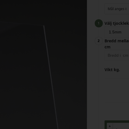
Mål anges i:
Välj tjocklek
Bredd mella
cm
Vikt
kg.
+
+