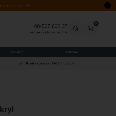
eranstid än vanligt.
08-507 802 37
kundservice@plastvaror.se
Corian
Tillbehör
Kontakta oss
08-507 802 37
kryl