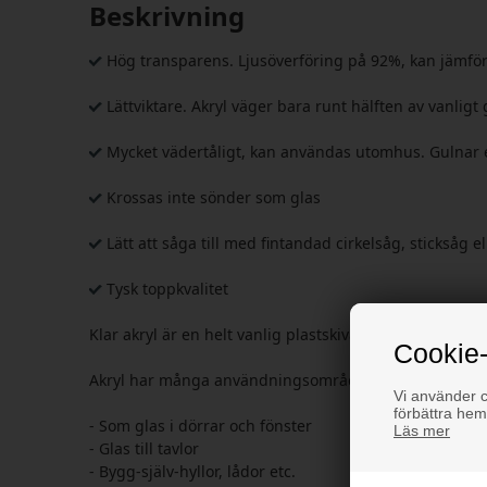
Beskrivning
Hög transparens. Ljusöverföring på 92%, kan jämför
Lättviktare. Akryl väger bara runt hälften av vanligt
Mycket vädertåligt, kan användas utomhus. Gulnar ej
Krossas inte sönder som glas
Lätt att såga till med fintandad cirkelsåg, sticksåg 
Tysk toppkvalitet
Klar akryl är en helt vanlig plastskiva som kan anvä
Cookie-
Akryl har många användningsområden:
Vi använder co
förbättra hem
- Som glas i dörrar och fönster
Läs mer
- Glas till tavlor
- Bygg-själv-hyllor, lådor etc.