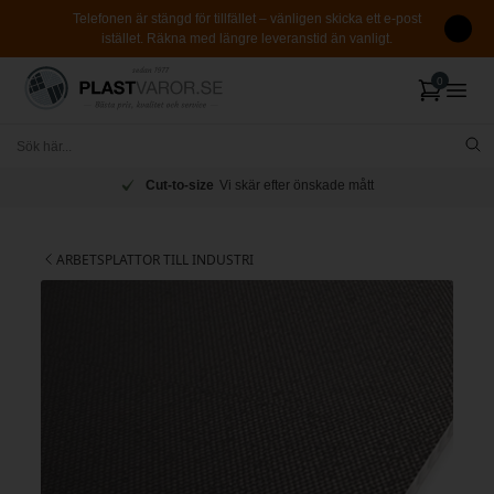
Telefonen är stängd för tillfället – vänligen skicka ett e-post
istället. Räkna med längre leveranstid än vanligt.
Cut-to-size
Vi skär efter önskade mått
ARBETSPLATTOR TILL INDUSTRI