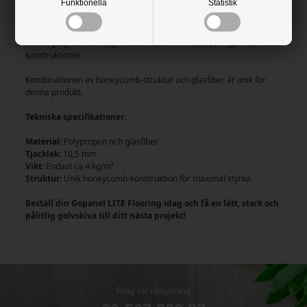
Funktionella
Statistik
Gopanel LITE är ett kompositmaterial tillverkat av
glasfiberförstärkt termoplast, vilket ger skivan en extremt låg vikt
och hög styrka. Den låga vikten bidrar till viktbesparingar i de flesta
konstruktioner.
Kombinationen av honeycomb-struktur och glasfiber är unik för
denna produkt.
Tekniska specifikationer:
Material:
Polypropen och glasfiber
Tjocklek:
10,5 mm
Vikt:
Endast ca 4 kg/m²
Struktur:
Unik honeycomb-konstruktion för maximal styrka.
Beställ din Gopanel LITE Flooring idag och få en lätt, stark och
pålitlig golvskiva till ditt nästa projekt!
Ring för rådgivning