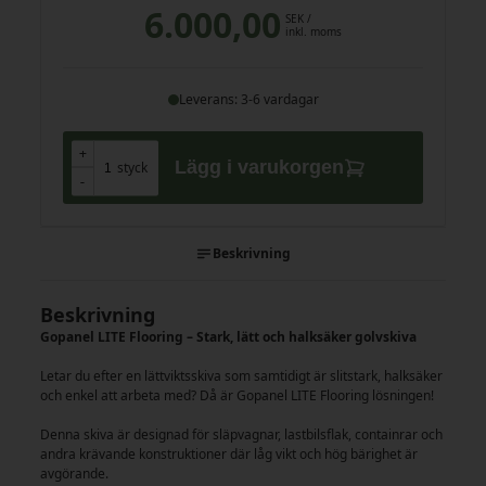
6.000,00
SEK
/
inkl. moms
Leverans: 3-6 vardagar
+
+
Lägg i varukorgen
styck
-
-
Beskrivning
Beskrivning
Gopanel LITE Flooring – Stark, lätt och halksäker golvskiva
Letar du efter en lättviktsskiva som samtidigt är slitstark, halksäker
och enkel att arbeta med? Då är Gopanel LITE Flooring lösningen!
Denna skiva är designad för släpvagnar, lastbilsflak, containrar och
andra krävande konstruktioner där låg vikt och hög bärighet är
avgörande.