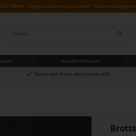
 för tillfället – vänligen skicka ett e-post istället. Räkna med längre lev
 stänger
Brottsäkert växthusglas
Cut-to-size
Vi skär efter önskade mått
Brott