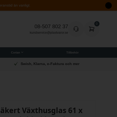
eranstid än vanligt.
08-507 802 37
kundservice@plastvaror.se
Corian
Tillbehör
Swish, Klarna, e-Faktura och mer
säkert Växthusglas 61 x