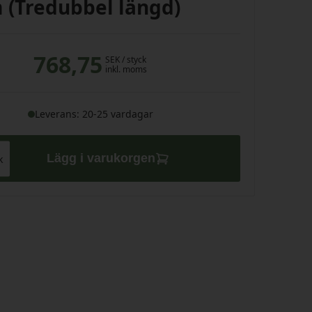
 (Tredubbel längd)
768,75
SEK
/ styck
inkl. moms
Leverans: 20-25 vardagar
Lägg i varukorgen
k