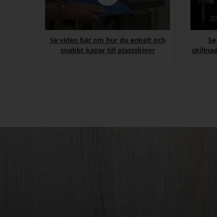
Se video här om hur du enkelt och
Se
snabbt kapar till plastskivor
skillna