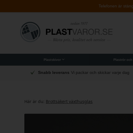
Telefonen är stängd
Plastskivor
Plaströr och
Originalet PLEXIGLAS®-plastskivor
Polykarbonat (brottsäker)
Arbetsplattor till industri
Akryllådor och indredning
Snabb leverans
Vi packar och skickar varje dag
Här är du:
Brottsäkert växthusglas