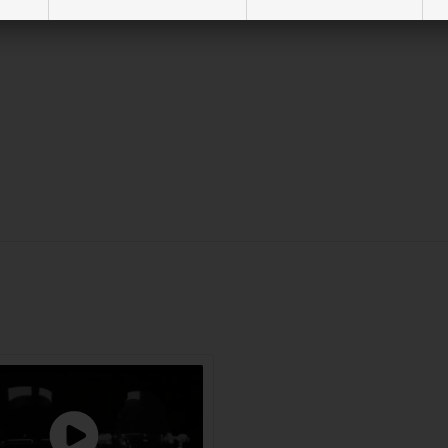
dning som glas för växthus. Kan faktiskt inte splittras och lämpar s