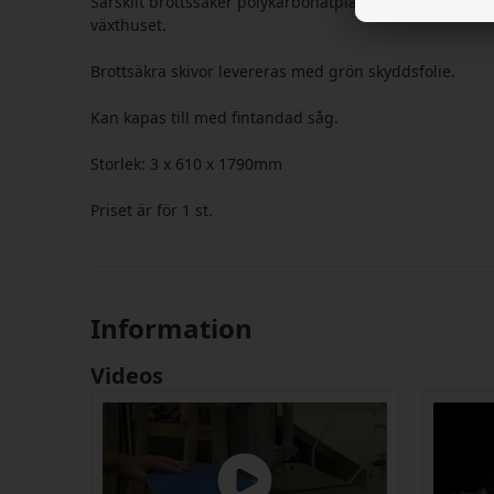
Särskilt brottssäker polykarbonatplåt lämplig för använ
växthuset.
Brottsäkra skivor levereras med grön skyddsfolie.
Kan kapas till med fintandad såg.
Storlek: 3 x 610 x 1790mm
Priset är för 1 st.
Information
Videos