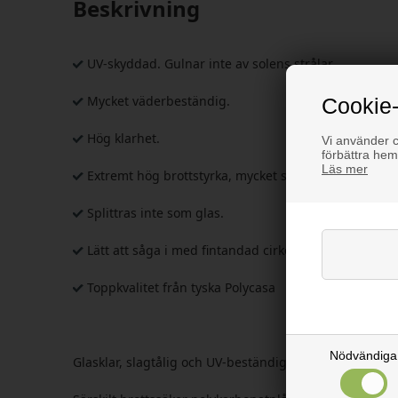
Beskrivning
UV-skyddad. Gulnar inte av solens strålar.
Mycket väderbeständig.
Cookie-
Hög klarhet.
Vi använder co
förbättra hem
Läs mer
Extremt hög brottstyrka, mycket svår att slå sönder.
Splittras inte som glas.
Lätt att såga i med fintandad cirkelsåg, sticksåg ell
Toppkvalitet från tyska Polycasa
Nödvändiga
Glasklar, slagtålig och UV-beständig polykarbonat, 3m