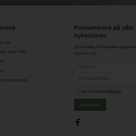
rvice
Prenumerera på vårt
nyhetsbrev
a oss
Få nyheter, fantastiska erbjuda
 och svar FAQ
mycket mer
kor
ns
och inspiration
Jag accepterar
villkoren
Registrera