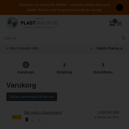
Telefonen är stängd för tillfället – vänligen skicka ett e-post
istället. Räkna med längre leveranstid än vanligt.
t
Swish, Klarna, e-Faktura och mer
1
2
3
Kundvagn
Betalning
Bekräftelse
Varukorg
Skicka varukorgen till en vän
Stor Hylla i Orange Akryl
3.500,00 SEK
3.500,00 per PCS.
1