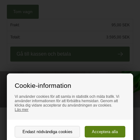
Tom vagn
Frakt:
95,00 SEK
Totalt:
3.595,00 SEK
Gå till kassen och betala
Ring för rådgivning
Cookie-information
08-507 802 37
Vi använder cookies för att samla in statistik och mäta trafik. Vi
använder informationen för att förbättra hemsidan. Genom att
klicka dig vidare accepterar du användningen av cookies.
Läs mer
Plastvaror.se
Klarabegsgatan 29, 111 21 Stockholm
(Varor kan ej hämtes; det finns inte heller någon utställning på adressen)
Organisationsnummer: 502078-4293