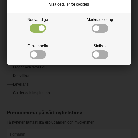
Momsregistreringsnummer: SE502078429301
Visa detaljer för cookies
08-507 802 37
Nödvändiga
Marknadsföring
kundservice@plastvaror.se
Kundservice
Funktionella
Statistik
Kontakta oss
Frågor och svar FAQ
Köpvillkor
Leverans
Guider och inspiration
Prenumerera på vårt nyhetsbrev
Få nyheter, fantastiska erbjudanden och mycket mer