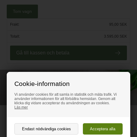
Tom vagn
Frakt:
95,00 SEK
Totalt:
3.595,00 SEK
Gå till kassen och betala
Ring för rådgivning
Cookie-information
08-507 802 37
Vi använder cookies för att samla in statistik och mäta trafik. Vi
använder informationen för att förbättra hemsidan. Genom att
klicka dig vidare accepterar du användningen av cookies.
Läs mer
Plastvaror.se
Klarabegsgatan 29, 111 21 Stockholm
(Varor kan ej hämtes; det finns inte heller någon utställning på adressen)
Organisationsnummer: 502078-4293