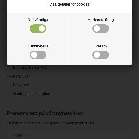
Momsregistreringsnummer: SE502078429301
Visa detaljer för cookies
08-507 802 37
Nödvändiga
Marknadsföring
kundservice@plastvaror.se
Kundservice
Funktionella
Statistik
Kontakta oss
Frågor och svar FAQ
Köpvillkor
Leverans
Guider och inspiration
Prenumerera på vårt nyhetsbrev
Få nyheter, fantastiska erbjudanden och mycket mer