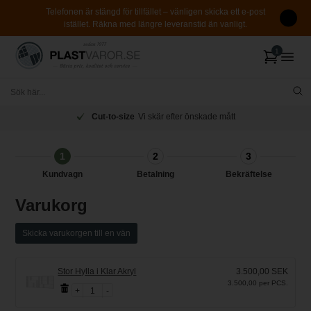
Telefonen är stängd för tillfället – vänligen skicka ett e-post
istället. Räkna med längre leveranstid än vanligt.
Cut-to-size
Vi skär efter önskade mått
1
2
3
Kundvagn
Betalning
Bekräftelse
Varukorg
Skicka varukorgen till en vän
Stor Hylla i Klar Akryl
3.500,00 SEK
3.500,00 per PCS.
1